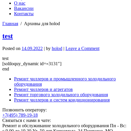
О нас
Вакансии
Контакты
Главная
/
Архивы для holod
test
on
Posted on
14.09.2022
|
by
holod
|
Leave a Comment
test
test
[soliloquy_dynamic id=»3131″]
end
Ремонт чиллеров и промышленного холодильного
оборудования
Ремонт чиллеров и агрегатов
Ремонт торгового холодильного оборудования
Ремонт чиллеров и систем кондиционирования
Позвонить оператору:
+7(495) 789-19-18
Связаться с нами в чате:
Ремонт и обслуживание холодильного оборудования
Пн - Вс:
c 9.00 до 19.30
Ул. 50 лет Комсомола, 34 Пушкино, МО